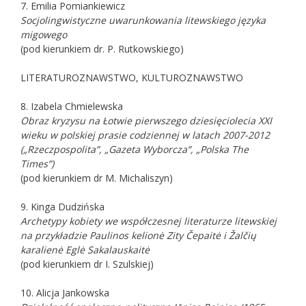
7. Emilia Pomiankiewicz
Socjolingwistyczne uwarunkowania litewskiego języka
migowego
(pod kierunkiem dr. P. Rutkowskiego)
LITERATUROZNAWSTWO, KULTUROZNAWSTWO
8. Izabela Chmielewska
Obraz kryzysu na Łotwie pierwszego dziesięciolecia XXI
wieku w polskiej prasie codziennej w latach 2007-2012
(„Rzeczpospolita”, „Gazeta Wyborcza”, „Polska The
Times”)
(pod kierunkiem dr M. Michaliszyn)
9. Kinga Dudzińska
Archetypy kobiety we współczesnej literaturze litewskiej
na przykładzie Paulinos kelionė Zity Čepaitė i Žalčių
karalienė Eglė Sakalauskaitė
(pod kierunkiem dr I. Szulskiej)
10. Alicja Jankowska