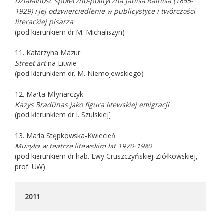
Działalność społeczno-polityczna Jānisa Rainisa (1865-
1929) i jej odzwierciedlenie w publicystyce i twórczości
literackiej pisarza
(pod kierunkiem dr M. Michaliszyn)
11. Katarzyna Mazur
Street art
na Litwie
(pod kierunkiem dr. M. Niemojewskiego)
12. Marta Młynarczyk
Kazys Bradūnas jako figura litewskiej emigracji
(pod kierunkiem dr I. Szulskiej)
13. Maria Stępkowska-Kwiecień
Muzyka w teatrze litewskim lat 1970-1980
(pod kierunkiem dr hab. Ewy Gruszczyńskiej-Ziółkowskiej,
prof. UW)
2011