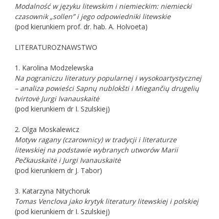
Modalność w języku litewskim i niemieckim: niemiecki
czasownik „sollen” i jego odpowiedniki litewskie
(pod kierunkiem prof. dr. hab. A. Holvoeta)
LITERATUROZNAWSTWO
1. Karolina Modzelewska
Na pograniczu literatury popularnej i wysokoartystycznej
– analiza powieści Sapnų nublokšti i Miegančių drugelių
tvirtovė Jurgi Ivanauskaitė
(pod kierunkiem dr I. Szulskiej)
2. Olga Moskalewicz
Motyw ragany (czarownicy) w tradycji i literaturze
litewskiej na podstawie wybranych utworów Marii
Pečkauskaitė i Jurgi Ivanauskaitė
(pod kierunkiem dr J. Tabor)
3. Katarzyna Nitychoruk
Tomas Venclova jako krytyk literatury litewskiej i polskiej
(pod kierunkiem dr I. Szulskiej)