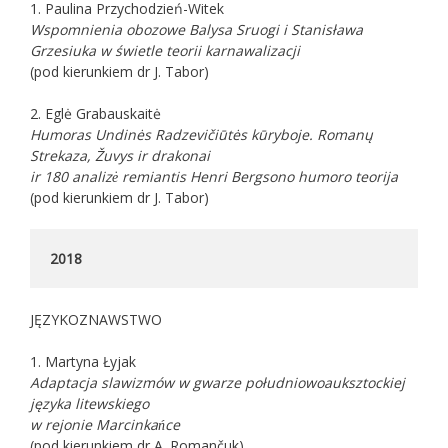
1. Paulina Przychodzień-Witek
Wspomnienia obozowe Balysa Sruogi i Stanisława
Grzesiuka w świetle teorii karnawalizacji
(pod kierunkiem dr J. Tabor)
2. Eglė Grabauskaitė
Humoras Undinės Radzevičiūtės kūryboje. Romanų
Strekaza, Žuvys ir drakonai
ir 180 analizė remiantis Henri Bergsono humoro teorija
(pod kierunkiem dr J. Tabor)
2018
JĘZYKOZNAWSTWO
1. Martyna Łyjak
Adaptacja slawizmów w gwarze południowoauksztockiej
języka litewskiego
w rejonie Marcinkańce
(pod kierunkiem dr A. Romančuk)