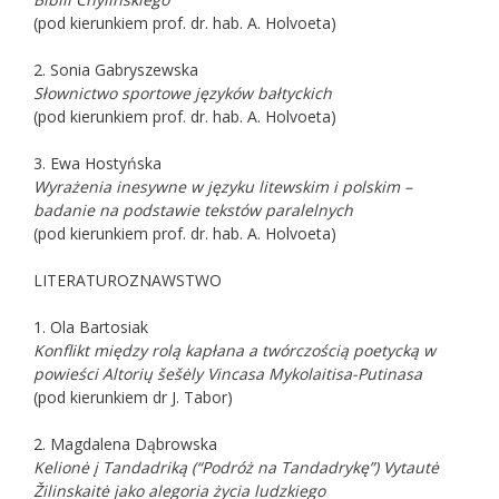
(pod kierunkiem prof. dr. hab. A. Holvoeta)
2. Sonia Gabryszewska
Słownictwo sportowe języków bałtyckich
(pod kierunkiem prof. dr. hab. A. Holvoeta)
3. Ewa Hostyńska
Wyrażenia inesywne w języku litewskim i polskim –
badanie na podstawie tekstów paralelnych
(pod kierunkiem prof. dr. hab. A. Holvoeta)
LITERATUROZNAWSTWO
1. Ola Bartosiak
Konflikt między rolą kapłana a twórczością poetycką w
powieści Altorių šešėly Vincasa Mykolaitisa-Putinasa
(pod kierunkiem dr J. Tabor)
2. Magdalena Dąbrowska
Kelionė į Tandadriką (“Podróż na Tandadrykę”) Vytautė
Žilinskaitė jako alegoria życia ludzkiego