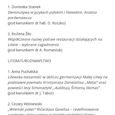
1. Dominika Staniek
Deminutywa w językach polskim i litewskim. Analiza
porównawcza
(pod kierunkiem dr hab. D. Roszko)
2. Božena Žilo
Współczesne nazwy potraw restauracji działających na
Litwie – wybrane zagadnienia
(pod kierunkiem dr A. Romančuk)
LITERATUROZNAWSTWO
1. Anna Puchalska
Litewska tożsamość w obliczu germanizacji Małej Litwy na
podstawie poematu Kristijonasa Donelaitisa ,,Metai” oraz
powieści Ievy Simonaitytė ,,Aukštujų Šimonių likimas”
(pod kierunkiem dr J. Tabor)
2. Cezary Wiśniewski
„Wileński poker” Ričardasa Gavelisa – redefiniowanie
syndromu skanuczenia w świetle postkolonializmu