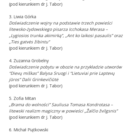
(pod kierunkiem dr J. Tabor)
3. Liwia Górka
Doświadczenie wojny na podstawie trzech powieści
litewsko-żydowskiego pisarza Icchokasa Merasa –
„Lygiosios trunka akimirką”, „Ant ko laikosi pasaulis” oraz
„Ties gatvės žibintu”
(pod kierunkiem dr J. Tabor)
4. Zuzanna Grobelny
Doświadczenie pobytu w obozie na przykładzie utworów
“Dievų miškas” Balysa Sruogi i “Lietuviai prie Laptevų
jūros” Dalii Grinkevičiūtė
(pod kierunkiem dr J. Tabor)
5. Zofia Mitan
„Brama do wolności” Sauliusa Tomasa Kondrotasa –
litewski realizm magiczny w powieści „Žalčio žvilgsnis”
(pod kierunkiem dr J. Tabor)
6. Michał Piątkowski