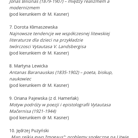
Jonas Biliūnas (1879-1907) – między realizmem a
modernizmem
(pod kierunkiem dr M. Kasner)
7. Dorota Klimaszewska
Najnowsze tendencje we współczesnej litewskiej
literaturze dla dzieci na przykładzie
twórczosci Vytautasa V. Landsbergisa
(pod kierunkiem dr M. Kasner)
8. Martyna Lewicka
Antanas Baranauskas (1835-1902) – poeta, biskup,
naukowiec
(pod kierunkiem dr M. Kasner)
9. Oriana Pajewska (z d. Hamerlak)
Motyw podróży w poezji i epistolografii Vytautasa
Mačernisa (1921-1944)
(pod kierunkiem dr M. Kasner)
10. Jędrzej Puzyński
„Man reikia gyvo žmogaus”: problemy społeczne na Litwie