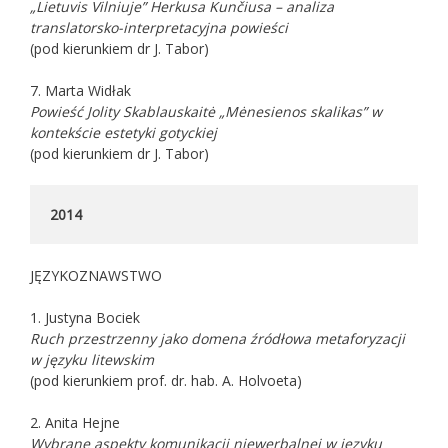
„Lietuvis Vilniuje” Herkusa Kunčiusa – analiza
translatorsko-interpretacyjna powieści
(pod kierunkiem dr J. Tabor)
7. Marta Widłak
Powieść Jolity Skablauskaitė „Mėnesienos skalikas” w
kontekście estetyki gotyckiej
(pod kierunkiem dr J. Tabor)
2014
JĘZYKOZNAWSTWO
1. Justyna Bociek
Ruch przestrzenny jako domena źródłowa metaforyzacji
w języku litewskim
(pod kierunkiem prof. dr. hab. A. Holvoeta)
2. Anita Hejne
Wybrane aspekty komunikacji niewerbalnej w języku