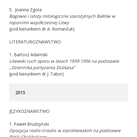
5.
Joanna Zgoła
Bogowie i istoty mitologiczne starożytnych Bałtów w
toponimii współczesnej Litwy
(pod kierunkiem dr A. Romančuk)
LITERATUROZNAWSTWO
1. Bartosz Adamski
Litewski ruch oporu w latach 1939-1956 na podstawie
,,Dziennika partyzanta Dzūkasa”
(pod kierunkiem dr J. Tabor)
2015
JĘZYKOZNAWSTWO
1. Paweł Brudzyński
Opozycja realis-irrealis w starolitewskim na podstawie
Biblii Chylińskiego