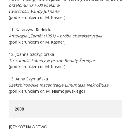
przełomu XX i XXI wieku w
twórczości Vandy Juknaitė
(pod kierunkiem dr M. Kasner)
11. Katarzyna Rudnicka
Antologia „Žemė” (1951) – próba charakterystyki
(pod kierunkiem dr M. Kasner)
12. Joanna Szczypiorska
Tożsamość kobiety w prozie Renaty Šerelytė
(pod kierunkiem dr M. Kasner)
13. Anna Szymańska
Szekspirowskie inscenizacje Eimuntasa Nekrošiusa
(pod kierunkiem dr. M. Niemojewskiego)
2008
JĘZYKOZNAWSTWO