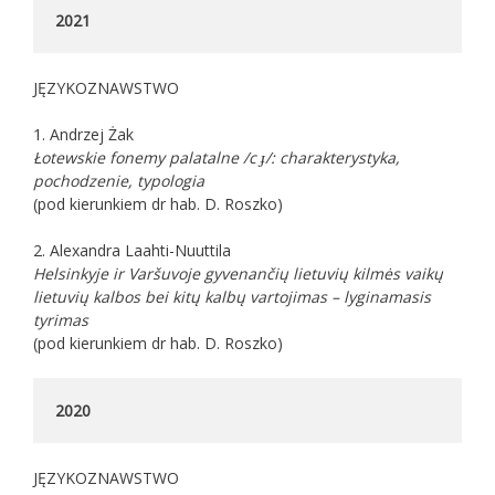
JĘZYKOZNAWSTWO
1. Andrzej Żak
Łotewskie fonemy palatalne /c ɟ/: charakterystyka,
pochodzenie, typologia
(pod kierunkiem dr hab. D. Roszko)
2. Alexandra Laahti-Nuuttila
Helsinkyje ir Varšuvoje gyvenančių lietuvių kilmės vaikų
lietuvių kalbos bei kitų kalbų vartojimas – lyginamasis
tyrimas
(pod kierunkiem dr hab. D. Roszko)
2020
JĘZYKOZNAWSTWO